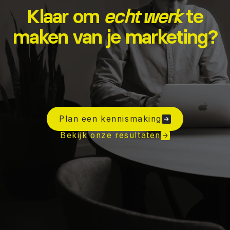
Klaar om
te
echt werk
maken van je marketing?
Plan een kennismaking
Bekijk onze resultaten