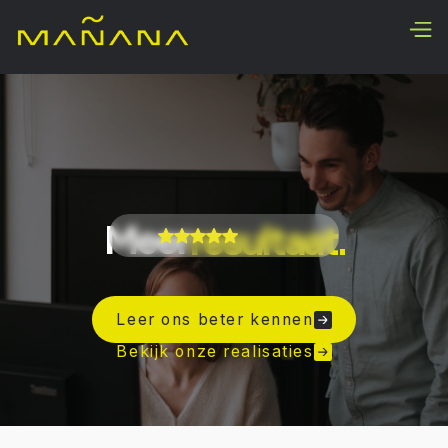
Meer
resultaat.
leads.
Leer ons beter kennen
focus.
Bekijk onze realisaties
omzet.
resultaat.