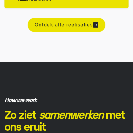
Ontdek alle realisaties
How we work
Zo ziet
met
samenwerken
ons eruit